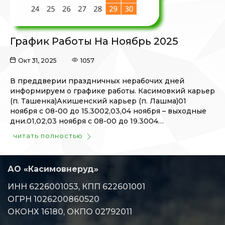
График Работы На Ноябрь 2025
Окт 31, 2025
1057
В преддверии праздничных нерабочих дней
информируем о графике работы. Касимовкий карьер
(п. Ташенка)Акишенский карьер (п. Лашма)01
ноября с 08-00 до 15.3002,03,04 ноября – выходные
дни.01,02,03 ноября с 08-00 до 19.3004…
читать полностью
АО «Касимовнеруд»
ИНН 6226001053, КПП 622601001
ОГРН 1026200860520
ОКОНХ 16180, ОКПО 02792011