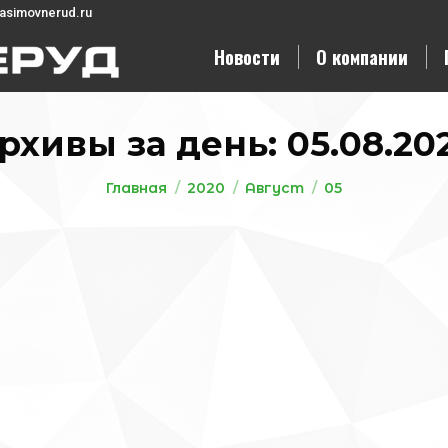
asimovnerud.ru
Новости
О компании
рхивы за день:
05.08.20
Вы здесь:
Главная
2020
Август
05